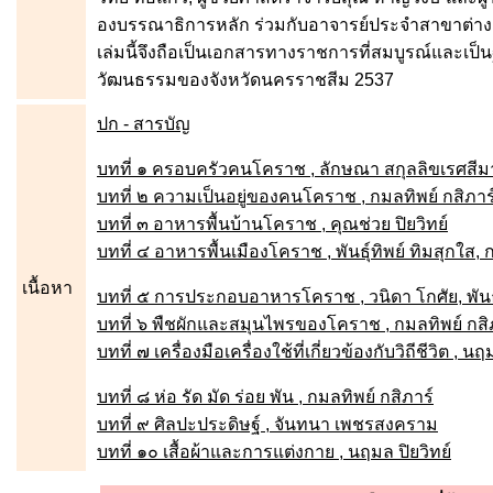
องบรรณาธิการหลัก ร่วมกับอาจารย์ประจำสาขาต่าง ๆ 
เล่มนี้จึงถือเป็นเอกสารทางราชการที่สมบูรณ์และ
วัฒนธรรมของจังหวัดนครราชสีม 2537
ปก - สารบัญ
บทที่ ๑ ครอบครัวคนโคราช , ลักษณา สกุลลิขเรศสีม
บทที่ ๒ ความเป็นอยู่ของคนโคราช , กมลทิพย์ กสิภาร
บทที่ ๓ อาหารพื้นบ้านโคราช , คุณช่วย ปิยวิทย์
บทที่ ๔ อาหารพื้นเมืองโคราช , พันธุ์ทิพย์ ทิมสุกใส, 
เนื้อหา
บทที่ ๕ การประกอบอาหารโคราช , วนิดา โกศัย, พันธุ์
บทที่ ๖ พืชผักและสมุนไพรของโคราช , กมลทิพย์ กสิ
บทที่ ๗ เครื่องมือเครื่องใช้ที่เกี่ยวข้องกับวิถีชีวิต , น
บทที่ ๘ ห่อ รัด มัด ร่อย พัน , กมลทิพย์ กสิภาร์
บทที่ ๙ ศิลปะประดิษฐ์ , จันทนา เพชรสงคราม
บทที่ ๑๐ เสื้อผ้าและการแต่งกาย , นฤมล ปิยวิทย์