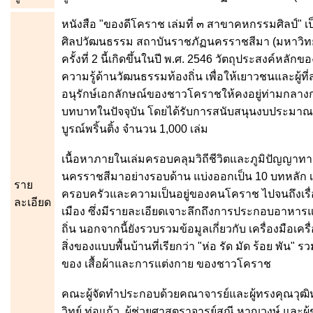
หนังสือ "ของดีโคราช เล่มที่ ๓ สาขาคหกรรมศิลป์" 
ศิลปวัฒนธรรม สถาบันราชภัฏนครราชสีมา (มหาวิท
ครั้งที่ 2 นี้เกิดขึ้นในปี พ.ศ. 2546 วัตถุประสงค์ห
ความรู้ด้านวัฒนธรรมท้องถิ่น เพื่อให้เยาวชนและผู้
อนุรักษ์เอกลักษณ์ของชาวโคราชให้คงอยู่ท่ามกลางก
บทบาทในปัจจุบัน โดยได้รับการสนับสนุนงบประมาณ
บูรณ์พริ้นติ้ง จำนวน 1,000 เล่ม
เนื้อหาภายในเล่มครอบคลุมวิถีชีวิตและภูมิปัญญ
นครราชสีมาอย่างรอบด้าน แบ่งออกเป็น 10 บทหลัก เ
ราย
ครอบครัวและความเป็นอยู่ของคนโคราช ไปจนถึงเรื่
ละเอียด
เมือง ซึ่งมีรายละเอียดเจาะลึกถึงการประกอบอาหารแ
ถิ่น นอกจากนี้ยังรวบรวมข้อมูลเกี่ยวกับ เครื่องมือเคร
สิ่งของแบบพื้นบ้านที่เรียกว่า "ห่อ รัด มัด ร้อย พัน
ของ เสื้อผ้าและการแต่งกาย ของชาวโคราช
คณะผู้จัดทำประกอบด้วยคณาจารย์และผู้ทรงคุณวุฒิห
วิทย์ ท่อแก้ว, ผู้ช่วยศาสตราจารย์สุณี หาญวงษ์ และผ